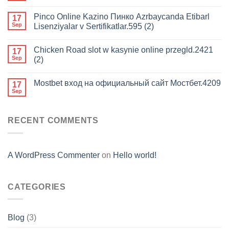
Pinco Online Kazino Пинко Azrbaycanda Etibarl
17
Sep
Lisenziyalar v Sertifikatlar.595 (2)
Chicken Road slot w kasynie online przegld.2421
17
Sep
(2)
Mostbet вход на официальный сайт Мостбет.4209
17
Sep
RECENT COMMENTS
A WordPress Commenter
on
Hello world!
CATEGORIES
Blog
(3)